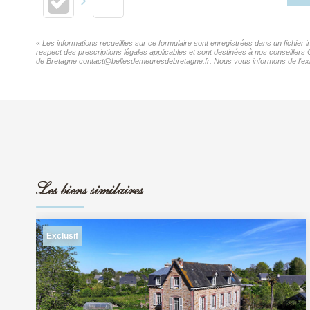
« Les informations recueillies sur ce formulaire sont enregistrées dans un fichier
respect des prescriptions légales applicables et sont destinées à nos conseillers
de Bretagne contact@bellesdemeuresdebretagne.fr. Nous vous informons de l'existe
Les biens similaires
Exclusif