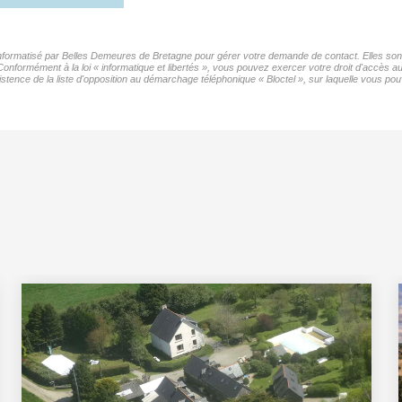
 informatisé par Belles Demeures de Bretagne pour gérer votre demande de contact. Elles sont 
 Conformément à la loi « informatique et libertés », vous pouvez exercer votre droit d'accès 
nce de la liste d'opposition au démarchage téléphonique « Bloctel », sur laquelle vous pouv