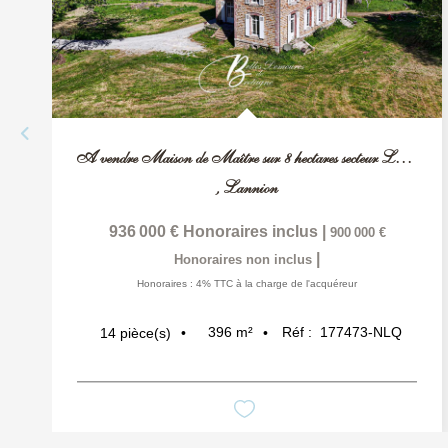
A vendre Maison de Maître sur 8 hectares secteur Lannion
,
Lannion
936 000 €
Honoraires inclus
|
900 000 €
|
Honoraires non inclus
Honoraires : 4% TTC à la charge de l'acquéreur
396
m²
Réf :
177473-NLQ
14
pièce(s)