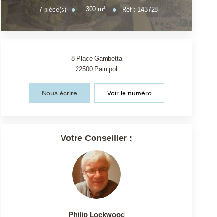
300
m²
7
pièce(s)
Réf :
143728
8 Place Gambetta
22500
Paimpol
Nous écrire
Voir le numéro
Votre Conseiller :
Philip Lockwood