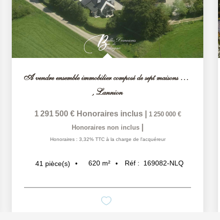
A vendre ensemble immobilier composé de sept maisons avec...
,
Lannion
1 291 500 €
Honoraires inclus
|
1 250 000 €
|
Honoraires non inclus
Honoraires : 3,32% TTC à la charge de l'acquéreur
620
m²
Réf :
169082-NLQ
41
pièce(s)