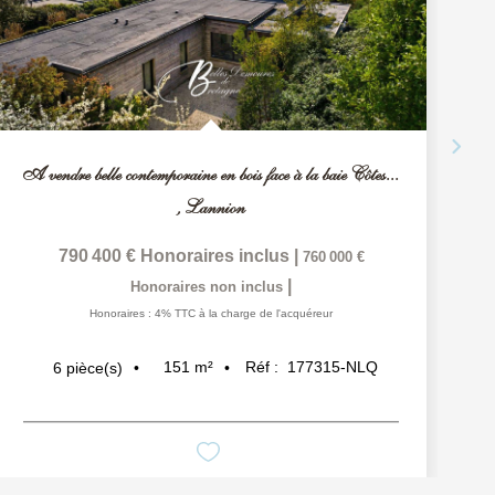
A vendre belle contemporaine en bois face à la baie Côtes...
,
Lannion
790 400 €
Honoraires inclus
|
760 000 €
|
Honoraires non inclus
Honoraires : 4% TTC à la charge de l'acquéreur
151
m²
Réf :
177315-NLQ
6
pièce(s)