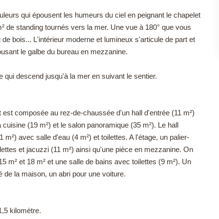
leurs qui épousent les humeurs du ciel en peignant le chapelet
m² de standing tournés vers la mer. Une vue à 180° que vous
e bois... L'intérieur moderne et lumineux s'articule de part et
épousant le galbe du bureau en mezzanine.
 qui descend jusqu'à la mer en suivant le sentier.
et est composée au rez-de-chaussée d'un hall d'entrée (11 m²)
a cuisine (19 m²) et le salon panoramique (35 m²). Le hall
) avec salle d'eau (4 m²) et toilettes. A l'étage, un palier-
lettes et jacuzzi (11 m²) ainsi qu'une pièce en mezzanine. On
m² et 18 m² et une salle de bains avec toilettes (9 m²). Un
é de la maison, un abri pour une voiture.
,5 kilomètre.