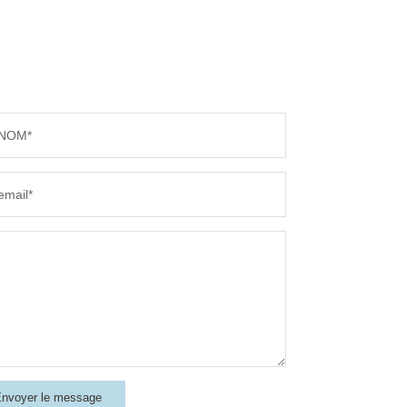
NOM*
email*
nvoyer le message