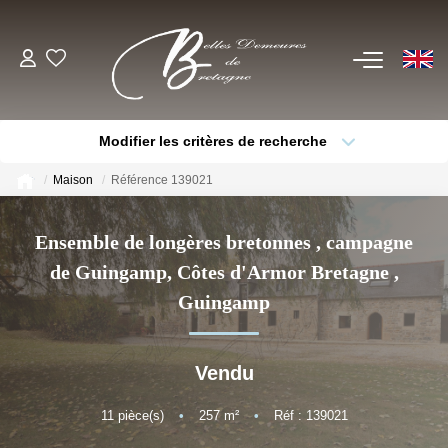
EN
ACHETER
Modifier les critères de recherche
Voir Tous Nos Biens
Type de bien
Localisation
Sélectionnez...
Châteaux & Manoirs
Maison
Référence 139021
Thèmes
Propriétés Avec Étangs, Moulins
Sélectionnez...
Budget max
Ensemble de longères bretonnes , campagne
Bord De Mer
de Guingamp, Côtes d'Armor Bretagne
,
Plus de critères
Créer une alerte
Propriétés Équestres, Rurales
Guingamp
Autres Demeures De Charme
Vendu
ESTIMER
11
pièce(s)
•
257
m²
•
Réf : 139021
VENDRE