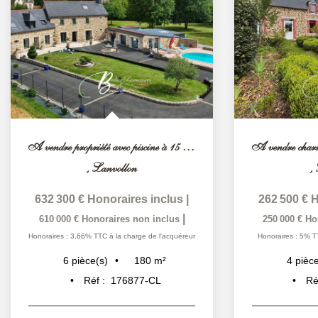
A vendre propriété avec piscine à 15 mn du littoral et des...
,
Lanvollon
,
632 300 €
Honoraires inclus
|
262 500 €
H
|
610 000 €
Honoraires non inclus
250 000 €
Ho
Honoraires : 3,66% TTC à la charge de l'acquéreur
Honoraires : 5% T
180
m²
6
pièce(s)
4
pièce
Réf :
176877-CL
Ré