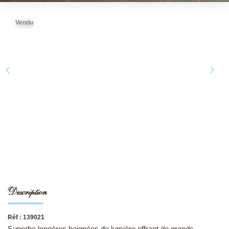
Vendu
NOS DERNIÈRES VENTES
L’AGENCE
Qui Sommes-Nous
Notre Équipe
L'expertise
Nous Rejoindre
Nos Actualités
MON COMPTE
Description
Réf : 139021
CONTACT
Superbe longères baignées de lumière offrant de grands