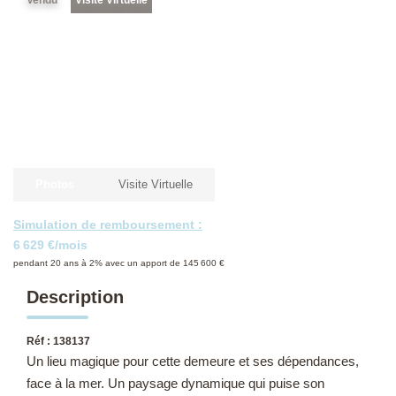
NOS DERNIÈRES VENTES
L’AGENCE
Qui Sommes-Nous
Notre Équipe
Photos
Visite Virtuelle
L'expertise
Nous Rejoindre
Simulation de remboursement :
6 629 €/mois
Nos Actualités
pendant 20 ans à 2% avec un apport de 145 600 €
Description
MON COMPTE
Réf : 138137
Un lieu magique pour cette demeure et ses dépendances,
CONTACT
face à la mer. Un paysage dynamique qui puise son