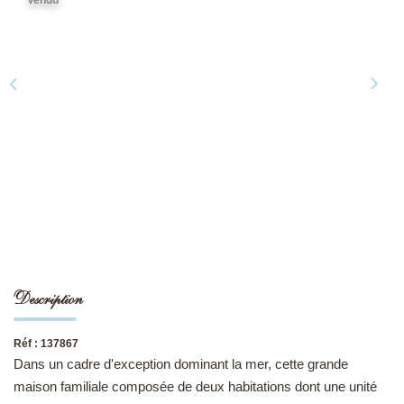
NOS DERNIÈRES VENTES
L’AGENCE
Qui Sommes-Nous
Notre Équipe
L'expertise
Nous Rejoindre
Nos Actualités
Description
MON COMPTE
Réf : 137867
Dans un cadre d'exception dominant la mer, cette grande
CONTACT
maison familiale composée de deux habitations dont une unité