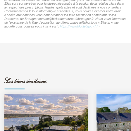
Elles sont conservées pour la durée nécessaire à la gestion de la relation client dans
le respect des prescriptions légales applicables et sont destinées à nos conseillers
Conformément à la loi « informatique et libertés », vous pouvez exercer votre droit
d'accès aux données vous concernant et les faire rectifier en contactant Belles
Demeures de Bretagne contact@bellesdemeuresdebretagne.fr. Nous vous informons
de l'existence de la liste d'opposition au démarchage téléphonique « Bloctel », sur
laquelle vous pouvez vous inscrire ici :
https://www.bloctel.gouv.fr/
»
Les biens similaires