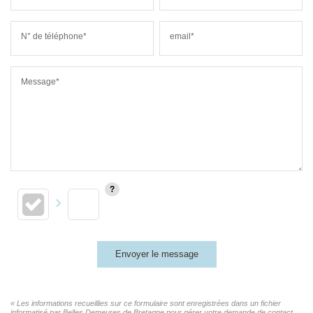
N° de téléphone*
email*
Message*
Envoyer le message
« Les informations recueillies sur ce formulaire sont enregistrées dans un fichier
informatisé par Belles Demeures de Bretagne pour gérer votre demande de contact.