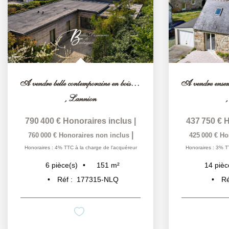
A vendre belle contemporaine en bois face à la baie Côtes...
,
Lannion
790 400 €
Honoraires inclus
|
437 750 €
H
|
760 000 €
Honoraires non inclus
425 000 €
Ho
Honoraires : 4% TTC à la charge de l'acquéreur
Honoraires : 3% T
151
m²
6
pièce(s)
14
pièc
Réf :
177315-NLQ
Ré