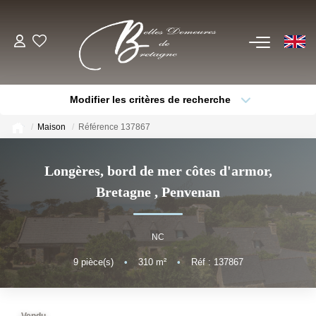
EN
ACHETER
Modifier les critères de recherche
Voir Tous Nos Biens
Type de bien
Localisation
Sélectionnez...
Châteaux & Manoirs
Maison
Référence 137867
Thèmes
Propriétés Avec Étangs, Moulins
Sélectionnez...
Budget max
Longères, bord de mer côtes d'armor,
Bord De Mer
Bretagne
,
Penvenan
Plus de critères
Créer une alerte
Propriétés Équestres, Rurales
Autres Demeures De Charme
NC
9
pièce(s)
•
310
m²
•
Réf : 137867
ESTIMER
VENDRE
Vendu