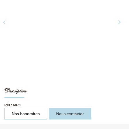
NOS DERNIÈRES VENTES
L’AGENCE
Qui Sommes-Nous
Notre Équipe
L'expertise
Nous Rejoindre
Nos Actualités
Description
Réf : 6871
MON COMPTE
Nos honoraires
Nous contacter
CONTACT