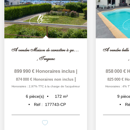
A vendre Maison de caractère à quelques pas de la mer...
,
Tregunc
899 990 €
Honoraires inclus
|
858 000 €
H
|
874 000 €
Honoraires non inclus
825 000 €
Ho
Honoraires : 2,97% TTC à la charge de l'acquéreur
Honoraires : 4% T
172
m²
6
pièce(s)
9
pièce
Réf :
177743-CP
Ré