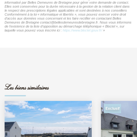
informatisé par Belles Demeures de Bretagne pour gérer votre demande de contact.
Elles sont conservées pour la durée nécessaire à la gestion de la relation client dans
le respect des prescriptions légales applicables et sont destinées à nos conseillers
Conformément à la loi « informatique et libertés », vous pouvez exercer votre droit
d'accès aux données vous concernant et les faire rectifier en contactant Belles
Demeures de Bretagne contact@bellesdemeuresdebretagne.fr. Nous vous informons
de l'existence de la liste d'opposition au démarchage téléphonique « Bloctel », sur
laquelle vous pouvez vous inscrire ici :
https://www.bloctel.gouv.fr/
»
Les biens similaires
Exclusif